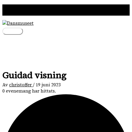
Hoppa
till
innehåll
Huvudmeny
Guidad visning
Av
christoffer
/
19 juni 2023
0 evenemang har hittats.