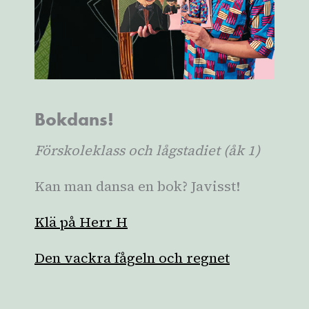
Bokdans!
Förskoleklass och lågstadiet (åk 1)
Kan man dansa en bok? Javisst!
Klä på Herr H
Den vackra fågeln och regnet