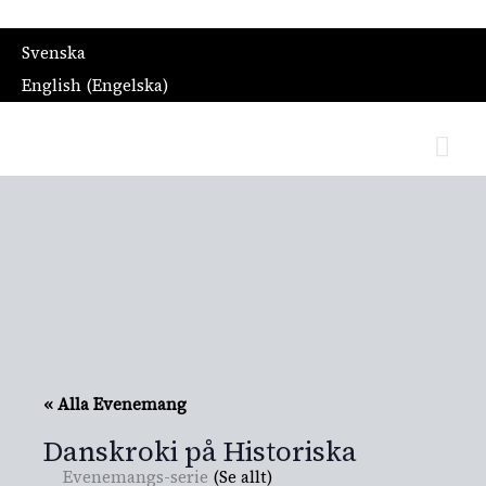
Svenska
English
(
Engelska
)
Hu
Danskroki på Historiska
« Alla Evenemang
Danskroki på Historiska
Evenemangs-serie
(Se allt)