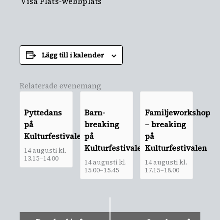
Visa Plats-webbplats
Lägg till i kalender
Relaterade evenemang
Pyttedans
Barn-
Familjeworkshop
på
breaking
– breaking
Kulturfestivalen
på
på
Kulturfestivalen
Kulturfestivalen
14 augusti kl.
13.15
–
14.00
14 augusti kl.
14 augusti kl.
15.00
–
15.45
17.15
–
18.00
Evenemang-