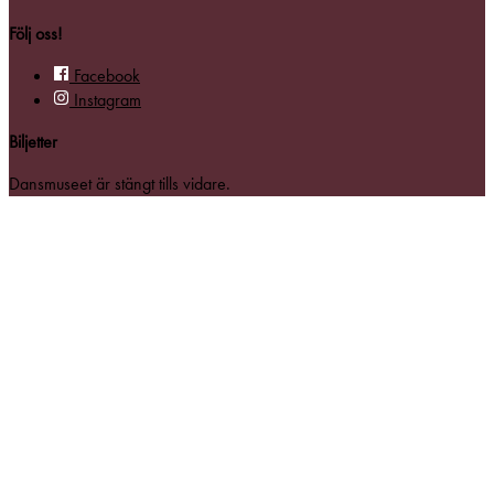
Följ oss!
Facebook
Instagram
Biljetter
Dansmuseet är stängt tills vidare.