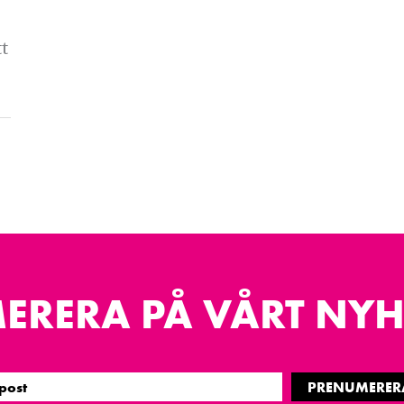
t
ERERA PÅ VÅRT NYH
PRENUMERER