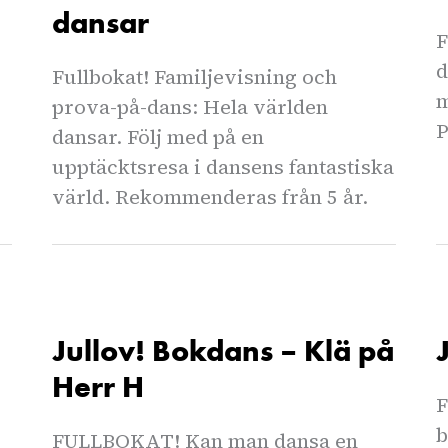
dansar
F
d
Fullbokat! Familjevisning och
m
prova-på-dans: Hela världen
P
dansar. Följ med på en
upptäcktsresa i dansens fantastiska
värld. Rekommenderas från 5 år.
Jullov! Bokdans – Klä på
Herr H
F
b
FULLBOKAT! Kan man dansa en