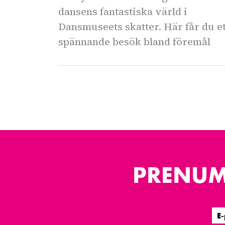
dansens fantastiska värld i
Dansmuseets skatter. Här får du et
spännande besök bland föremål
PRENUM