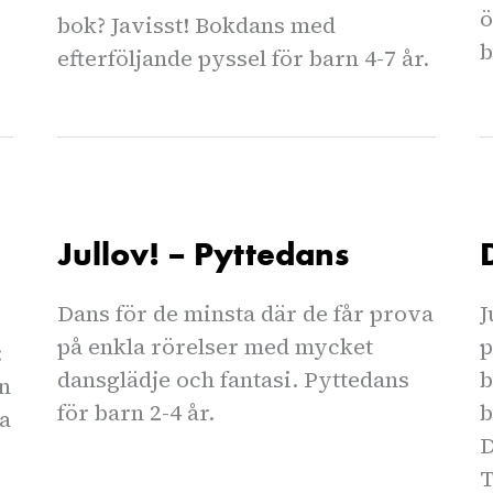
ö
bok? Javisst! Bokdans med
b
efterföljande pyssel för barn 4-7 år.
Jullov! – Pyttedans
Dans för de minsta där de får prova
J
på enkla rörelser med mycket
p
:
dansglädje och fantasi. Pyttedans
b
en
för barn 2-4 år.
b
ka
D
T