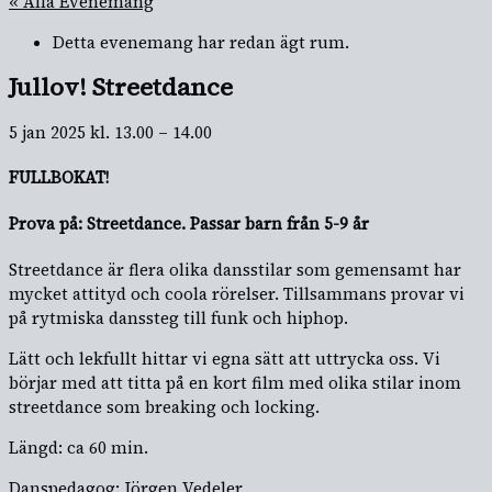
« Alla Evenemang
Detta evenemang har redan ägt rum.
Jullov! Streetdance
5 jan 2025
kl.
13.00
–
14.00
FULLBOKAT!
Prova på: Streetdance. Passar barn från 5-9 år
Streetdance är flera olika dansstilar som gemensamt har
mycket attityd och coola rörelser. Tillsammans provar vi
på rytmiska danssteg till funk och hiphop.
Lätt och lekfullt hittar vi egna sätt att uttrycka oss. Vi
börjar med att titta på en kort film med olika stilar inom
streetdance som breaking och locking.
Längd: ca 60 min.
Danspedagog: Jörgen Vedeler