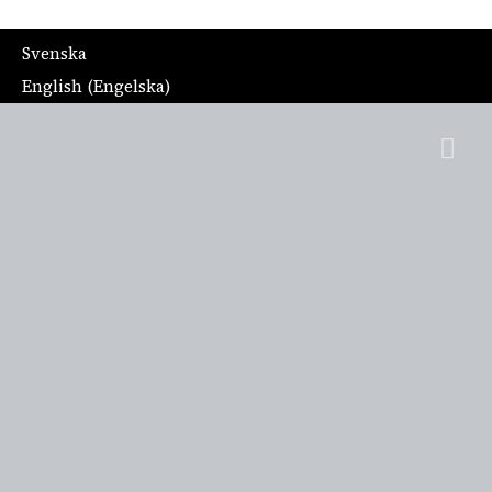
Svenska
English
(
Engelska
)
Hu