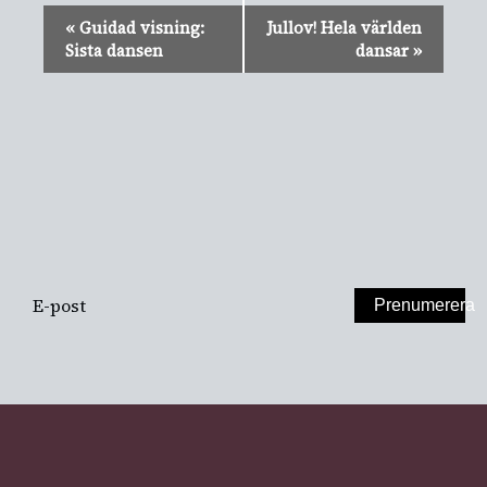
Evenemang-
«
Guidad visning:
Jullov! Hela världen
navigering
Sista dansen
dansar
»
PRENUMERERA
PÅ VÅRT
NYHETSBREV
Prenumerera