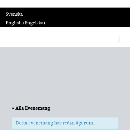
Svenska
English
(
Engelska
)
Hu
Guidad visning: Sista dansen
« Alla Evenemang
Detta evenemang har redan ägt rum.