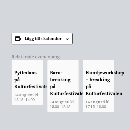
Lägg till i kalender
Relaterade evenemang
Pyttedans
Barn-
Familjeworkshop
på
breaking
– breaking
Kulturfestivalen
på
på
Kulturfestivalen
Kulturfestivalen
14 augusti kl.
13.15
–
14.00
14 augusti kl.
14 augusti kl.
15.00
–
15.45
17.15
–
18.00