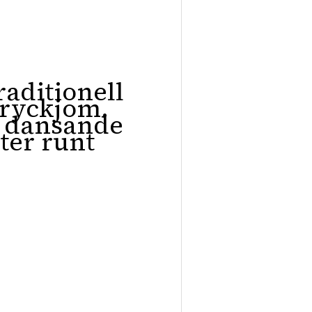
raditionell
ryckjom.
v dansande
ter runt