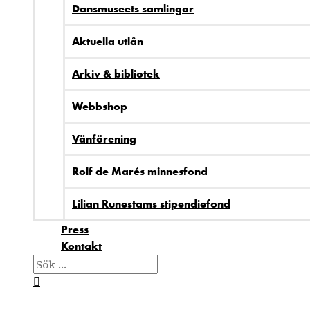
Dansmuseets samlingar
Aktuella utlån
Arkiv & bibliotek
Webbshop
Vänförening
Rolf de Marés minnesfond
Lilian Runestams stipendiefond
Press
Kontakt
Sök
efter:
Sök