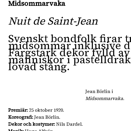
Midsommarvaka
Nuit de Saint-Jean
Svenskt bondfolk firar t
midsommar inklusive d
Färgstark dekor fylld a
människor i pastelldräk
lövad stång.
Jean Börlin i
Midsommarvaka
.
Premiär:
25 oktober 1920.
Koreografi:
Jean Börlin.
Dekor och kostymer:
Nils Dardel.
Musik:
Hugo Alfvén.