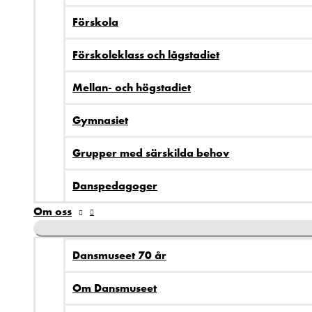
Förskola
Förskoleklass och lågstadiet
Mellan- och högstadiet
Gymnasiet
Grupper med särskilda behov
Danspedagoger
Om oss
Dansmuseet 70 år
Om Dansmuseet