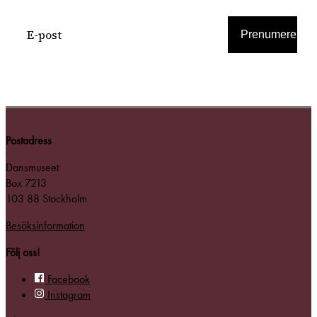
Prenumerera
Postadress
Dansmuseet
Box 7213
103 88 Stockholm
Besöksinformation
Följ oss!
Facebook
Instagram