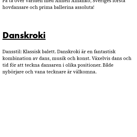
På tå över världen med Anneli Alhanko, Sveriges första
hovdansare och prima ballerina assoluta!
Danskroki
Dansstil: Klassisk balett. Danskroki är en fantastisk
kombination av dans, musik och konst. Växelvis dans och
tid för att teckna dansaren i olika positioner. Både
nybörjare och vana tecknare är välkomna.
PRENUMERERA
PÅ VÅRT
NYHETSBREV