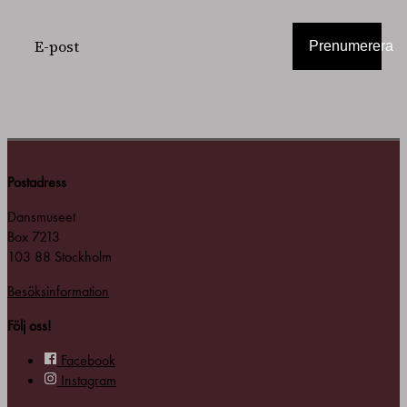
Prenumerera
Postadress
Dansmuseet
Box 7213
103 88 Stockholm
Besöksinformation
Följ oss!
Facebook
Instagram