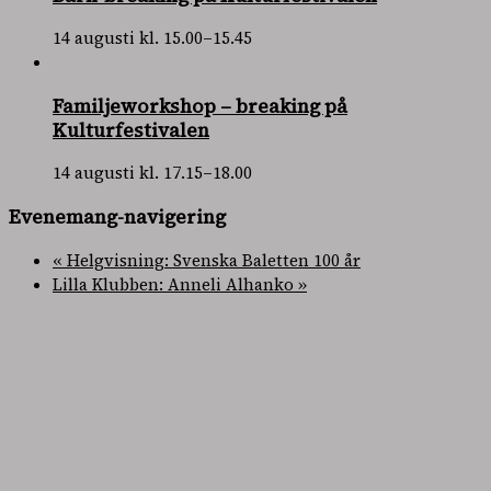
14 augusti kl. 15.00
–
15.45
Familjeworkshop – breaking på
Kulturfestivalen
14 augusti kl. 17.15
–
18.00
Evenemang-navigering
«
Helgvisning: Svenska Baletten 100 år
Lilla Klubben: Anneli Alhanko
»
PRENUMERERA
PÅ VÅRT
NYHETSBREV