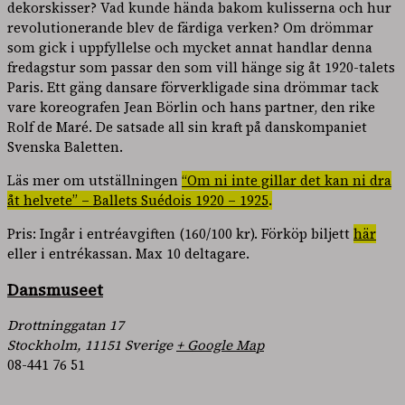
dekorskisser? Vad kunde hända bakom kulisserna och hur
revolutionerande blev de färdiga verken? Om drömmar
som gick i uppfyllelse och mycket annat handlar denna
fredagstur som passar den som vill hänge sig åt 1920-talets
Paris. Ett gäng dansare förverkligade sina drömmar tack
vare koreografen Jean Börlin och hans partner, den rike
Rolf de Maré. De satsade all sin kraft på danskompaniet
Svenska Baletten.
Läs mer om utställningen
“Om ni inte gillar det kan ni dra
åt helvete” – Ballets Suédois 1920 – 1925
.
Pris: Ingår i entréavgiften (160/100 kr). Förköp biljett
här
eller i entrékassan. Max 10 deltagare.
Dansmuseet
Drottninggatan 17
Stockholm
,
11151
Sverige
+ Google Map
08-441 76 51