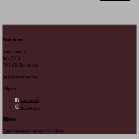
Postadress
Dansmuseet
Box 7213
103 88 Stockholm
Besöksinformation
Följ oss!
Facebook
Instagram
Biljetter
Dansmuseet är stängt tills vidare.