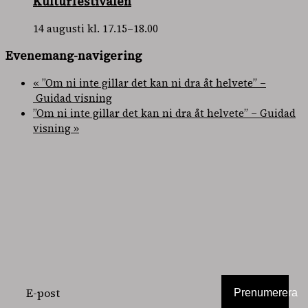
Kulturfestivalen
14 augusti kl. 17.15
–
18.00
Evenemang-navigering
«
”Om ni inte gillar det kan ni dra åt helvete” –
Guidad visning
”Om ni inte gillar det kan ni dra åt helvete” – Guidad
visning
»
PRENUMERERA
PÅ VÅRT
NYHETSBREV
Prenumerera