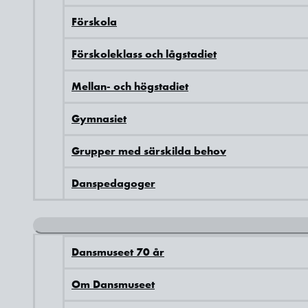
Förskola
Förskoleklass och lågstadiet
Mellan- och högstadiet
Gymnasiet
Grupper med särskilda behov
Danspedagoger
Om oss
Dansmuseet 70 år
Om Dansmuseet