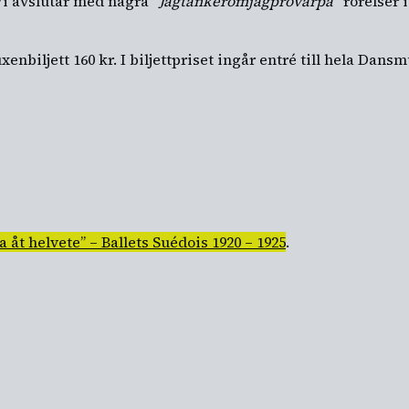
Vi avslutar med några
”Jagtänkeromjagprovarpå”
rörelser 
uxenbiljett 160 kr. I biljettpriset ingår entré till hela Dans
a åt helvete” – Ballets Suédois 1920 – 1925
.