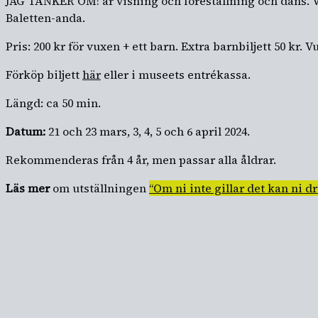
JAG TÄNKER OM! är visning och föreställning och dans. 
Baletten-anda.
Pris: 200 kr för vuxen + ett barn. Extra barnbiljett 50 kr. V
Förköp biljett
här
eller i museets entrékassa.
Längd: ca 50 min.
Datum:
21 och 23 mars, 3, 4, 5 och 6 april 2024.
Rekommenderas från 4 år, men passar alla åldrar.
Läs mer
om utställningen
“Om ni inte gillar det kan ni dr