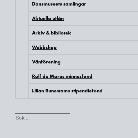
Dansmuseets samlingar
Aktuella utlån
Arkiv & bibliotek
Webbshop
Vänförening
Rolf de Marés minnesfond
Lilian Runestams stipendiefond
Press
Kontakt
Sök
efter:
Sök