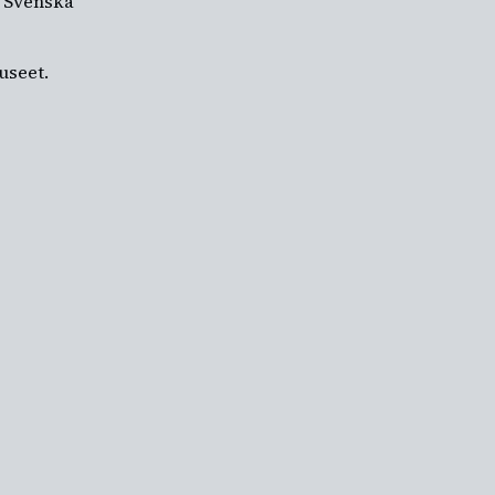
i Svenska
museet.