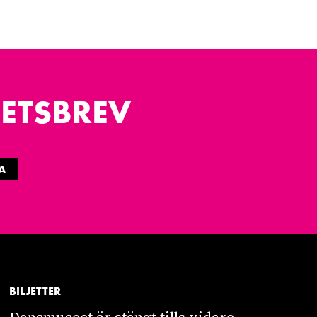
ETSBREV
A
BILJETTER
Dansmuseet är stängt tills vidare.