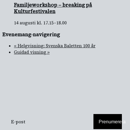
Familjeworkshop – breaking på
Kulturfestivalen
14 augusti kl. 17.15
–
18.00
Evenemang-navigering
«
Helgvisning: Svenska Baletten 100 år
Guidad visning
»
PRENUMERERA
PÅ VÅRT
NYHETSBREV
Prenumerera