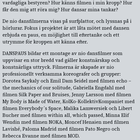
vardagliga bestyren? Hur känns filmen i min kropp? Hur
får den mig att röra mig? Hur dansar mina tankar?
De nio dansfilmerna visas på surfplattor, och lyssnas på i
hörlurar. Fokus i projektet är att låta mötet med dansen
erbjuda en paus, en möjlighet till eftertanke och ett
utrymme för kroppen att känna efter.
DANSPAUS bildar ett montage av nio dansfilmer som
uppvisar en stor bredd vad gäller konstnärskap och
konstnärliga uttryck. Filmerna är skapade av nio
professionellt verksamma koreografer och grupper:
Dorotea Saykaly och Emil Dam Seidel med filmen echo –
the mechanics of our solitude, Gabriella Engdahl med
filmen Silk Paper and Bruises, Jenny Larsson med filmen
My Body is Made of Water, KolKo-KollektivKompaniet med
filmen Everybody´s Space, Malika Lamwersiek och Libert
Bucher med filmen within all, which passed, Minna Elif
Wendin med filmen NOKA, Moncef Henaien med filmen
Lavishé, Paloma Madrid med filmen Pato Negro och
Rebecca Evanne med filmen MOD.