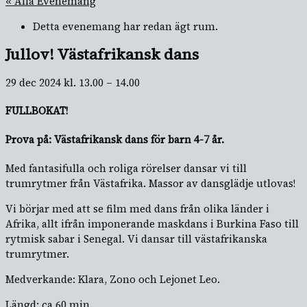
« Alla Evenemang
Detta evenemang har redan ägt rum.
Jullov! Västafrikansk dans
29 dec 2024
kl.
13.00
–
14.00
FULLBOKAT!
Prova på: Västafrikansk dans för barn 4-7 år.
Med fantasifulla och roliga rörelser dansar vi till
trumrytmer från Västafrika. Massor av dansglädje utlovas!
Vi börjar med att se film med dans från olika länder i
Afrika, allt ifrån imponerande maskdans i Burkina Faso till
rytmisk sabar i Senegal. Vi dansar till västafrikanska
trumrytmer.
Medverkande: Klara, Zono och Lejonet Leo.
Längd: ca 60 min.