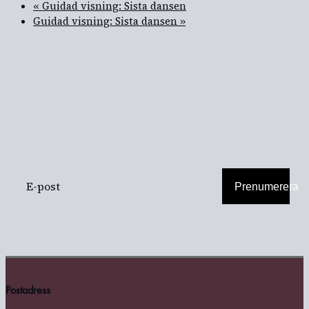
«
Guidad visning: Sista dansen
Guidad visning: Sista dansen
»
PRENUMERERA
PÅ VÅRT
NYHETSBREV
Prenumerera
Postadress