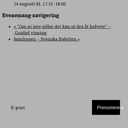
14 augusti kl. 17.15
–
18.00
Evenemang-navigering
«
”Om ni inte gillar det kan ni dra åt helvete” –
Guidad visning
Samlingen – Svenska Baletten
»
PRENUMERERA
PÅ VÅRT
NYHETSBREV
Prenumerera