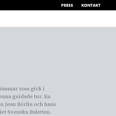
PRESS
KONTAKT
SÖK
TUELLT
FÖRSKOLA OCH SKOLA
OM OSS
drömmar som gick i
denna guidade tur. En
n Jean Börlin och hans
niet Svenska Baletten.