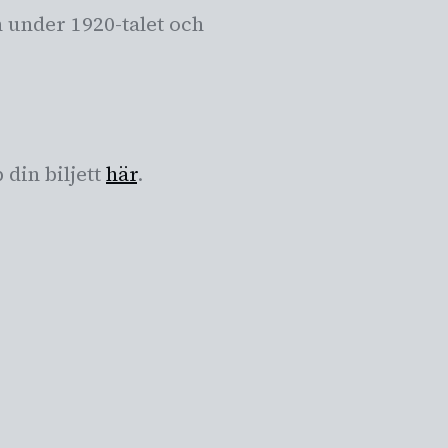
n under 1920-talet och
 din biljett
här
.