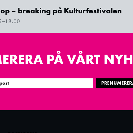
op – breaking på Kulturfestivalen
5
–
18.00
ERERA PÅ VÅRT NYH
PRENUMERER