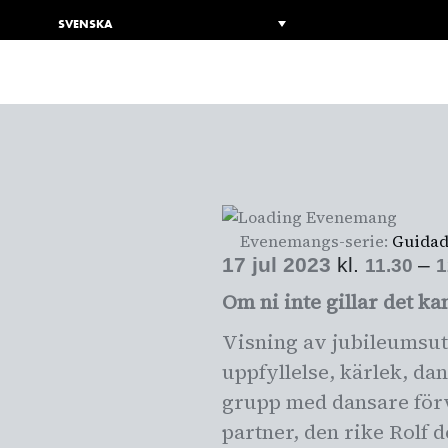
SVENSKA
NYA DANSMUSEET
GUIDAD 
Evenemangs-serie:
Guidad
17 jul 2023
kl.
–
11.30
1
Om ni inte gillar det ka
Visning av jubileumsut
uppfyllelse, kärlek, da
grupp med dansare förv
partner, den rike Rolf 