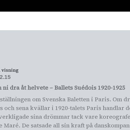
UTSTÄLLNINGAR
STÖD OSS!
KALENDARIUM
AK
VISNING
 visning
2.15
n ni dra åt helvete – Ballets Suédois 1920-1925
ställningen om Svenska Baletten i Paris. Om 
ns och sena kvällar i 1920-talets Paris handlar 
erkligade sina drömmar tack vare koreografe
de Maré. De satsade all sin kraft på danskompa