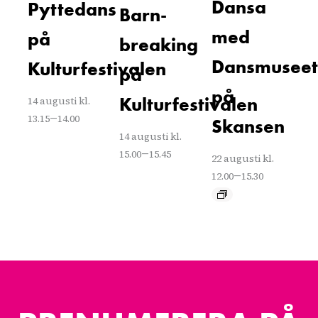
Dansa
Pyttedans
Barn-
med
på
breaking
Dansmuseet
Kulturfestivalen
på
på
Kulturfestivalen
14 augusti kl.
–
13.15
14.00
Skansen
14 augusti kl.
–
15.00
15.45
22 augusti kl.
–
12.00
15.30