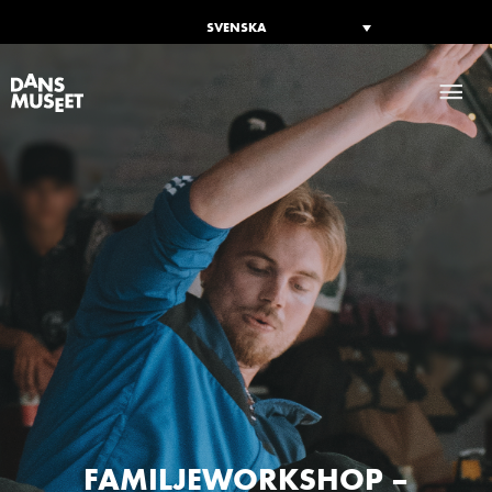
SVENSKA
HU
FAMILJEWORKSHOP –