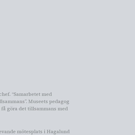
s chef. “Samarbetet med
tillsammans”. Museets pedagog
tt få göra det tillsammans med
levande mötesplats i Hagalund