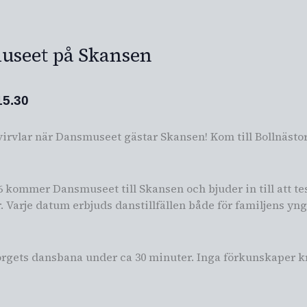
useet på Skansen
15.30
virvlar när Dansmuseet gästar Skansen! Kom till Bollnästo
kommer Dansmuseet till Skansen och bjuder in till att tes
 Varje datum erbjuds danstillfällen både för familjens y
ästorgets dansbana under ca 30 minuter. Inga förkunskaper 