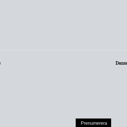
e
Dans
A PÅ VÅRT NYHET
Prenumerera