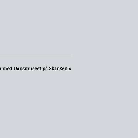
a med Dansmuseet på Skansen
»
SBREV