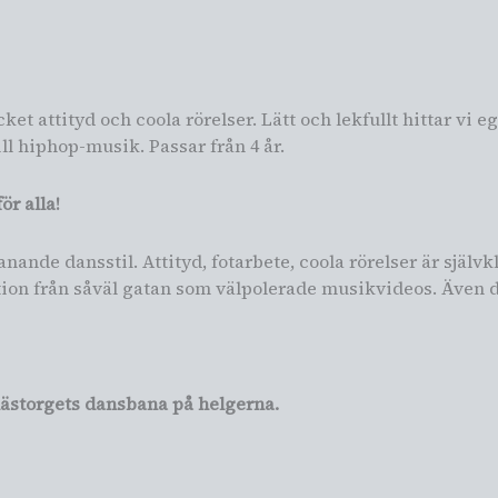
t attityd och coola rörelser. Lätt och lekfullt hittar vi eg
ll hiphop-musik. Passar från 4 år.
ör alla!
ande dansstil. Attityd, fotarbete, coola rörelser är själv
tion från såväl gatan som välpolerade musikvideos. Även
nästorgets dansbana på helgerna.