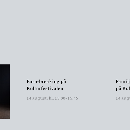
Barn-breaking på
Famil
Kulturfestivalen
på Kul
14 augusti kl. 15.00
–
15.45
14 augu