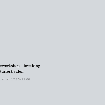
jeworkshop – breaking
turfestivalen
sti kl. 17.15
–
18.00