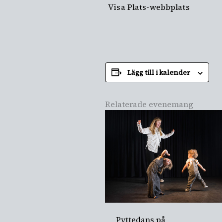
Visa Plats-webbplats
Lägg till i kalender
Relaterade evenemang
Pyttedans på