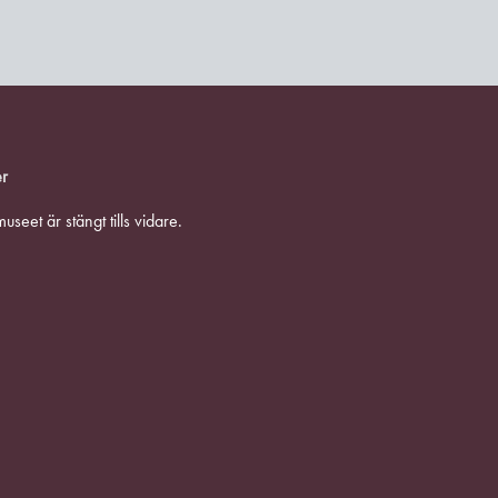
er
seet är stängt tills vidare.