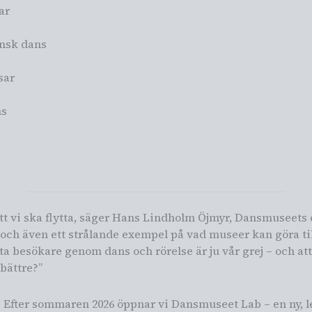
ar
ansk dans
sar
ns
.
 att vi ska flytta, säger Hans Lindholm Öjmyr, Dansmuseet
 och även ett strålande exempel på vad museer kan göra 
möta besökare genom dans och rörelse är ju vår grej – och a
bättre?”
 Efter sommaren 2026 öppnar vi Dansmuseet Lab – en ny, 