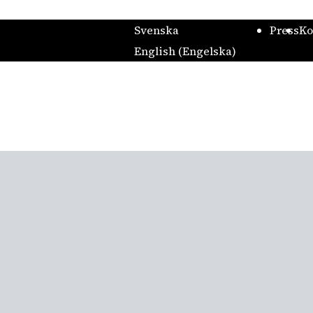
Svenska
Press
Ko
English
(
Engelska
)
Nya Dan
Dansa med Dansmuseet på Skan