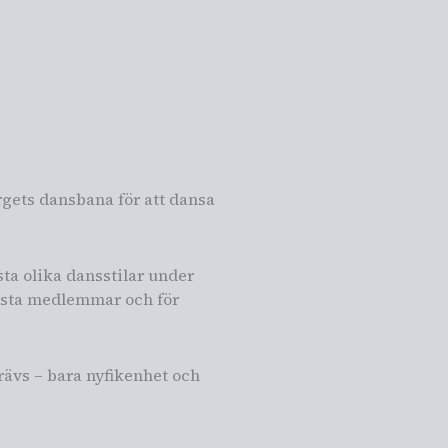
rgets dansbana för att dansa
ta olika dansstilar under
ngsta medlemmar och för
krävs – bara nyfikenhet och