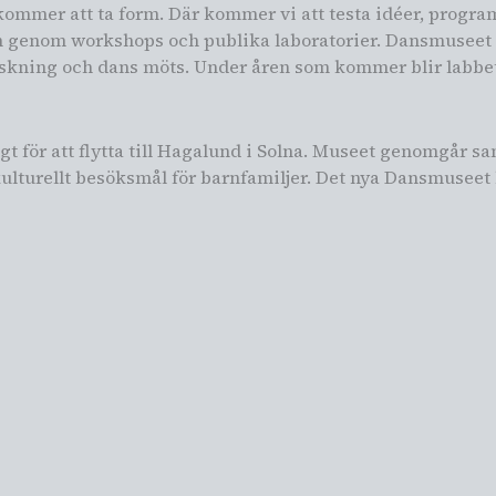
mmer att ta form. Där kommer vi att testa idéer, progra
en genom workshops och publika laboratorier. Dansmuseet L
forskning och dans möts. Under åren som kommer blir labbet 
ngt för att flytta till Hagalund i Solna. Museet genomgår s
tt kulturellt besöksmål för barnfamiljer. Det nya Dansmusee