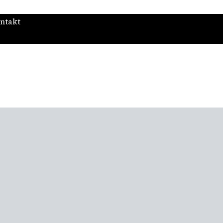
ntakt
smuseet
Utställningar
Stöd oss!
Kalendarium
Aktuellt
Förskola 
sen