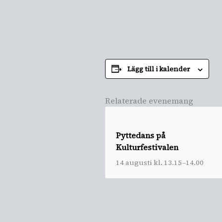
Lägg till i kalender
Relaterade evenemang
Pyttedans på
Kulturfestivalen
14 augusti kl. 13.15
–
14.00