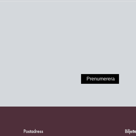
A PÅ VÅRT NYHET
Prenumerera
Postadress
Biljett