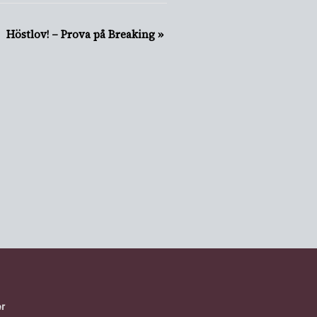
Höstlov! – Prova på Breaking
»
SBREV
er