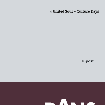
Evenemang-
«
United Soul – Culture Days
navigering
PRENUMERER