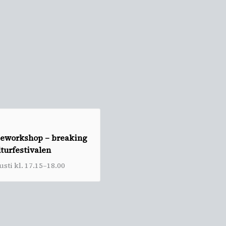
jeworkshop – breaking
turfestivalen
sti kl. 17.15
–
18.00