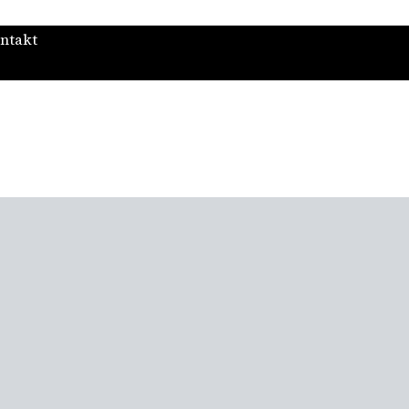
ntakt
seet
Utställningar
Stöd oss!
Kalendarium
Aktuellt
Förskola och