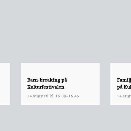
Barn-breaking på
Famil
Kulturfestivalen
på Kul
14 augusti kl. 15.00
–
15.45
14 augu