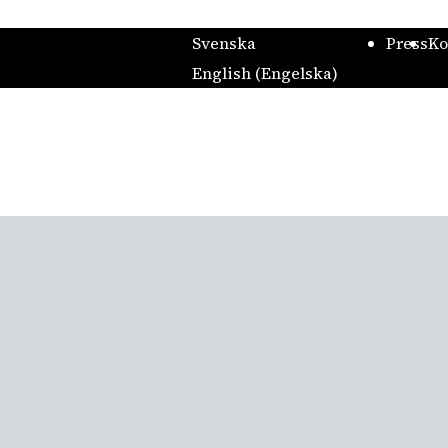
Svenska
Press
Ko
English
(
Engelska
)
Nya Dansmu
Allhelgona-visning: Sista dansen