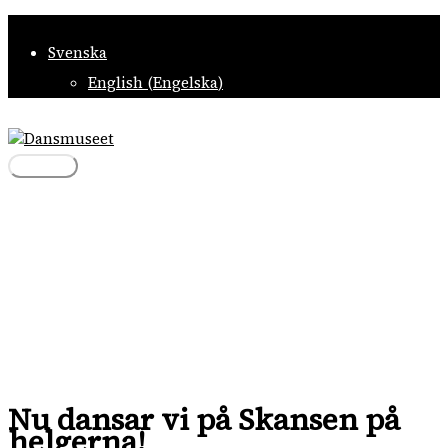
Hoppa
till
Svenska
innehåll
English
(
Engelska
)
Huvudmeny
Nu dansar vi på Skansen på
helgerna!