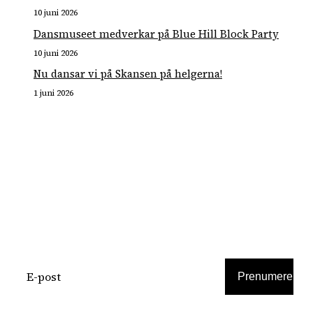
10 juni 2026
Dansmuseet medverkar på Blue Hill Block Party
10 juni 2026
Nu dansar vi på Skansen på helgerna!
1 juni 2026
PRENUMERERA
PÅ VÅRT
NYHETSBREV
Prenumerera